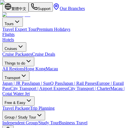
Our Branches
繁體中文
Support
Tours
Travel Expert Tour
Premium Holidays
Flights
Hotels
Cruises
Cruise Packages
Cruise Deals
Things to do
All Regions
Hong Kong
Macau
Transport
Japan | JR Pass
Japan | SunQ Pass
Japan | Rail Passes
Europe | Eurail
Pass
City Transport | Airport Express
City Transport | Charter
Macau |
Cotai Water Jet
Free & Easy
Travel Package
Trip Planning
Group / Study Tour
Independent Group/Study Tour
Business Travel