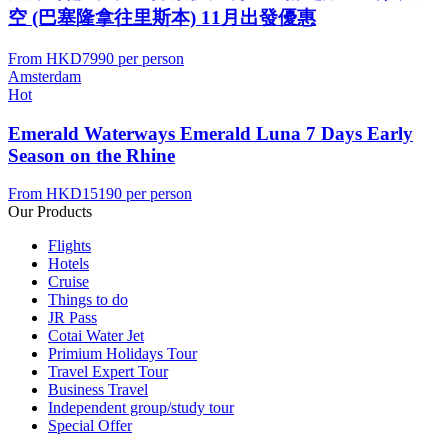
空 (巴塞隆拿往里斯本) 11月出發優惠
From
HKD7990
per person
Amsterdam
Hot
Emerald Waterways Emerald Luna 7 Days Early
Season on the Rhine
From
HKD15190
per person
Our Products
Flights
Hotels
Cruise
Things to do
JR Pass
Cotai Water Jet
Primium Holidays Tour
Travel Expert Tour
Business Travel
Independent group/study tour
Special Offer