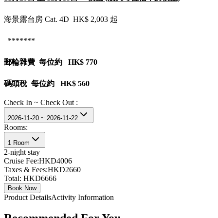
海景露台房 Cat. 4D HK$ 2,003 起
*******
郵輪雜費 每位約 HK$ 770
碼頭稅 每位約 HK$ 560
Check In ~ Check Out :
2026-11-20 ~ 2026-11-22
Rooms:
1 Room
2
-night stay
Cruise Fee:
HKD4006
Taxes & Fees:
HKD2660
Total:
HKD6666
Book Now
Product Details
Activity Information
Recommended For You