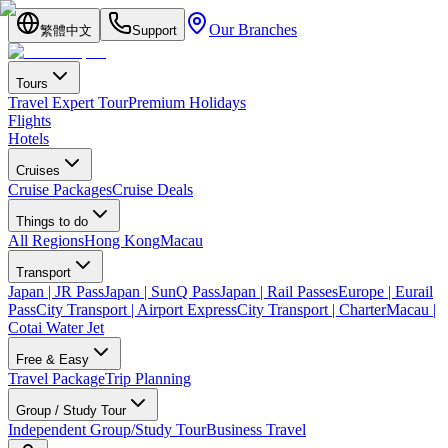
Our Branches
繁體中文
Support
Tours
Travel Expert Tour
Premium Holidays
Flights
Hotels
Cruises
Cruise Packages
Cruise Deals
Things to do
All Regions
Hong Kong
Macau
Transport
Japan | JR Pass
Japan | SunQ Pass
Japan | Rail Passes
Europe | Eurail
Pass
City Transport | Airport Express
City Transport | Charter
Macau |
Cotai Water Jet
Free & Easy
Travel Package
Trip Planning
Group / Study Tour
Independent Group/Study Tour
Business Travel