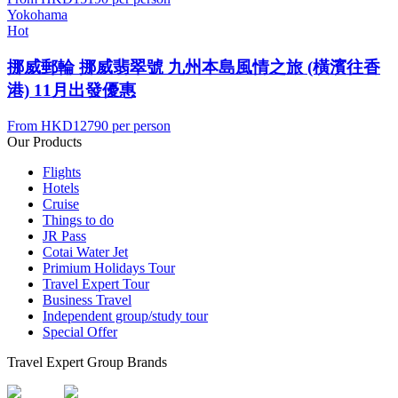
Yokohama
Hot
挪威郵輪 挪威翡翠號 九州本島風情之旅 (橫濱往香
港) 11月出發優惠
From
HKD12790
per person
Our Products
Flights
Hotels
Cruise
Things to do
JR Pass
Cotai Water Jet
Primium Holidays Tour
Travel Expert Tour
Business Travel
Independent group/study tour
Special Offer
Travel Expert Group Brands