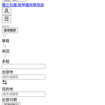
獨立包團/遊學團
商務旅遊
搜尋機票
單程
來回
多程
出發地
目的地
出發日期
2026/08/11