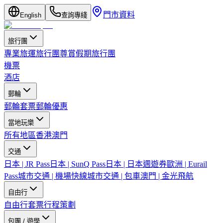
門市資料
English
查詢專綫
旅行團
專業旅運旅行團
尊賞假期旅行團
機票
酒店
郵輪
郵輪套票
郵輪優惠
當地玩樂
所有地區
香港
澳門
交通
日本 | JR Pass
日本 | SunQ Pass
日本 | 日本週遊券
歐洲 | Eurail
Pass
城市交通 | 機場快線
城市交通 | 包車
澳門 | 金光飛航
自由行
自由行套票
行程策劃
包團 / 遊學