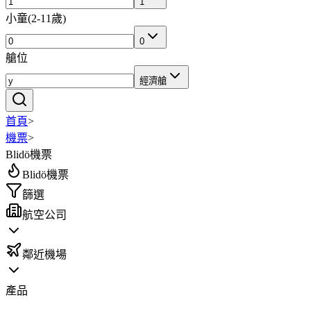
1
小童
(
2-11歲
)
0
艙位
經濟艙
首頁
>
機票
>
Blidö機票
Blidö機票
篩選
航空公司
鄰近機場
產品