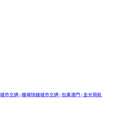
城市交通 | 機場快線
城市交通 | 包車
澳門 | 金光飛航