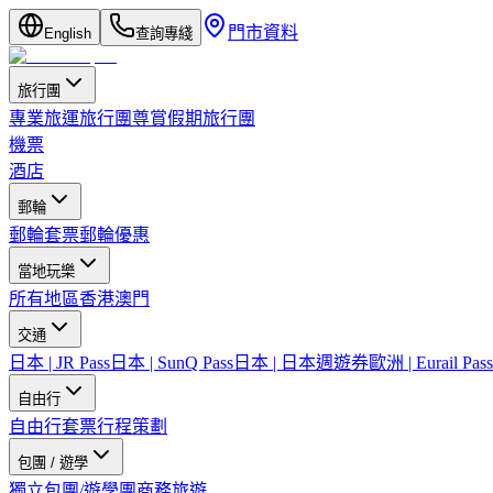
門市資料
English
查詢專綫
旅行團
專業旅運旅行團
尊賞假期旅行團
機票
酒店
郵輪
郵輪套票
郵輪優惠
當地玩樂
所有地區
香港
澳門
交通
日本 | JR Pass
日本 | SunQ Pass
日本 | 日本週遊券
歐洲 | Eurail Pass
自由行
自由行套票
行程策劃
包團 / 遊學
獨立包團/遊學團
商務旅遊