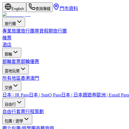
門市資料
English
查詢專綫
旅行團
專業旅運旅行團
尊賞假期旅行團
機票
酒店
郵輪
郵輪套票
郵輪優惠
當地玩樂
所有地區
香港
澳門
交通
日本 | JR Pass
日本 | SunQ Pass
日本 | 日本週遊券
歐洲 | Eurail Pass
自由行
自由行套票
行程策劃
包團 / 遊學
獨立包團/遊學團
商務旅遊