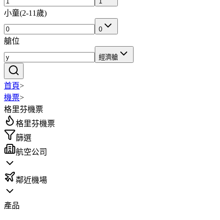
1
小童
(
2-11歲
)
0
艙位
經濟艙
首頁
>
機票
>
格里芬機票
格里芬機票
篩選
航空公司
鄰近機場
產品