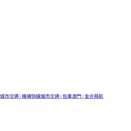
城市交通 | 機場快線
城市交通 | 包車
澳門 | 金光飛航