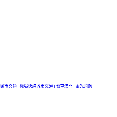
城市交通 | 機場快線
城市交通 | 包車
澳門 | 金光飛航