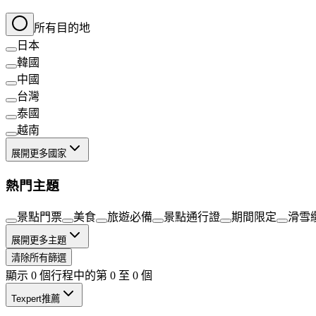
所有目的地
日本
韓國
中國
台灣
泰國
越南
展開更多國家
熱門主題
景點門票
美食
旅遊必備
景點通行證
期間限定
滑雪
展開更多主題
清除所有篩選
顯示 0 個行程中的第 0 至 0 個
Texpert推薦