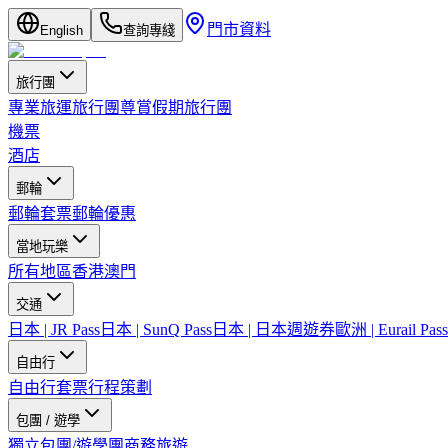
門市資料
English
查詢專綫
旅行團
專業旅運旅行團
尊賞假期旅行團
機票
酒店
郵輪
郵輪套票
郵輪優惠
當地玩樂
所有地區
香港
澳門
交通
日本 | JR Pass
日本 | SunQ Pass
日本 | 日本週遊券
歐洲 | Eurail Pass
自由行
自由行套票
行程策劃
包團 / 遊學
獨立包團/遊學團
商務旅遊