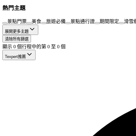
熱門主題
景點門票
美食
旅遊必備
景點通行證
期間限定
滑雪
展開更多主題
清除所有篩選
顯示 0 個行程中的第 0 至 0 個
Texpert推薦