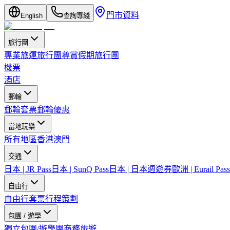
門市資料
English
查詢專綫
旅行團
專業旅運旅行團
尊賞假期旅行團
機票
酒店
郵輪
郵輪套票
郵輪優惠
當地玩樂
所有地區
香港
澳門
交通
日本 | JR Pass
日本 | SunQ Pass
日本 | 日本週遊券
歐洲 | Eurail Pass
自由行
自由行套票
行程策劃
包團 / 遊學
獨立包團/遊學團
商務旅遊