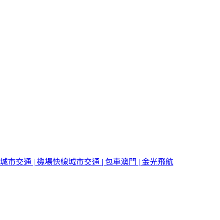
城市交通 | 機場快線
城市交通 | 包車
澳門 | 金光飛航