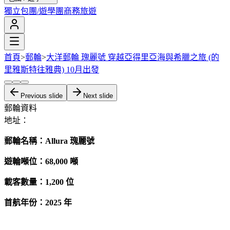
獨立包團/遊學團
商務旅遊
首頁
>
郵輪
>
大洋郵輪 瑰麗號 穿越亞得里亞海與希臘之旅 (的
里雅斯特往雅典) 10月出發
Previous slide
Next slide
郵輪資料
地址：
郵輪名稱：Allura 瑰麗號
遊輪噸位：68,000
噸
載客數量：1,200 位
首航年份：2025 年