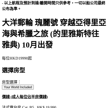
- 以上航程及預計到達/離開時間只供參考，一切以船公司最終
公布為準。
大洋郵輪 瑰麗號 穿越亞得里亞
海與希臘之旅 (的里雅斯特往
雅典) 10月出發
每位
HKD19990
起
選擇房型
房型選擇：
Your World Included
價錢 (成人每位佔半房價錢)
法式露台房 Cat. B5 HK$ 19,990