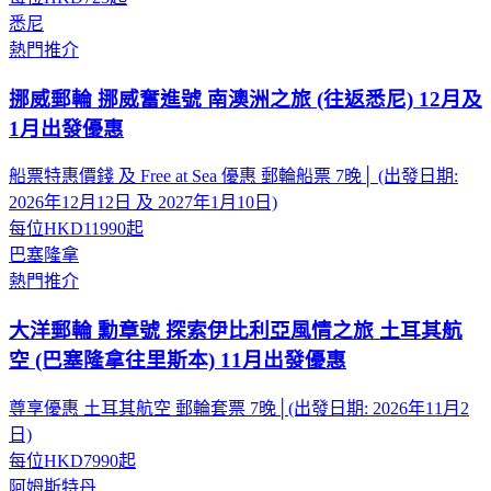
悉尼
熱門推介
挪威郵輪 挪威奮進號 南澳洲之旅 (往返悉尼) 12月及
1月出發優惠
船票特惠價錢 及 Free at Sea 優惠 郵輪船票 7晚│ (出發日期:
2026年12月12日 及 2027年1月10日)
每位
HKD11990
起
巴塞隆拿
熱門推介
大洋郵輪 勳章號 探索伊比利亞風情之旅 土耳其航
空 (巴塞隆拿往里斯本) 11月出發優惠
尊享優惠 土耳其航空 郵輪套票 7晚│(出發日期: 2026年11月2
日)
每位
HKD7990
起
阿姆斯特丹