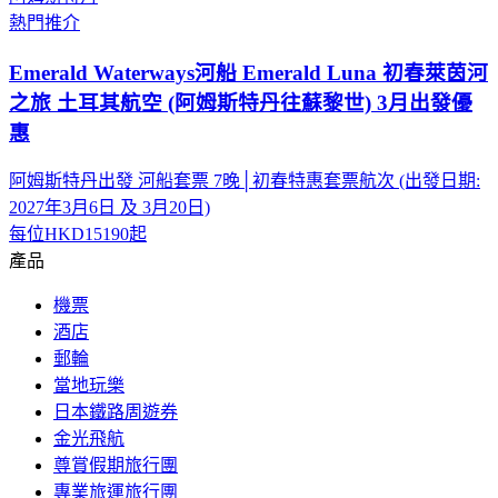
熱門推介
Emerald Waterways河船 Emerald Luna 初春萊茵河
之旅 土耳其航空 (阿姆斯特丹往蘇黎世) 3月出發優
惠
阿姆斯特丹出發 河船套票 7晚│初春特惠套票航次 (出發日期:
2027年3月6日 及 3月20日)
每位
HKD15190
起
產品
機票
酒店
郵輪
當地玩樂
日本鐵路周遊券
金光飛航
尊賞假期旅行團
專業旅運旅行團