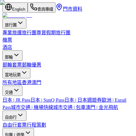
門市資料
English
查詢專綫
旅行團
專業旅運旅行團
尊賞假期旅行團
機票
酒店
郵輪
郵輪套票
郵輪優惠
當地玩樂
所有地區
香港
澳門
交通
日本 | JR Pass
日本 | SunQ Pass
日本 | 日本週遊券
歐洲 | Eurail
Pass
城市交通 | 機場快線
城市交通 | 包車
澳門 | 金光飛航
自由行
自由行套票
行程策劃
包團 / 遊學