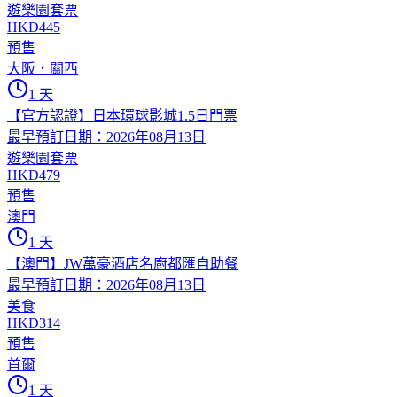
遊樂園套票
HKD445
預售
大阪．關西
1 天
【官方認證】日本環球影城1.5日門票
最早預訂日期：2026年08月13日
遊樂園套票
HKD479
預售
澳門
1 天
【澳門】JW萬豪酒店名廚都匯自助餐
最早預訂日期：2026年08月13日
美食
HKD314
預售
首爾
1 天