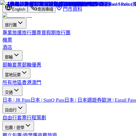
門市資料
English
查詢專綫
旅行團
專業旅運旅行團
尊賞假期旅行團
機票
酒店
郵輪
郵輪套票
郵輪優惠
當地玩樂
所有地區
香港
澳門
交通
日本 | JR Pass
日本 | SunQ Pass
日本 | 日本週遊券
歐洲 | Eurail Pass
自由行
自由行套票
行程策劃
包團 / 遊學
獨立包團/遊學團
商務旅遊