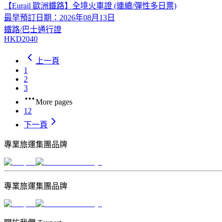
【Eurail 歐洲鐵路】全境火車證 (連續/彈性多日票)
最早預訂日期：2026年08月13日
鐵路/巴士通行證
HKD2040
上一頁
1
2
3
More pages
12
下一頁
專業旅運集團品牌
專業旅運集團品牌