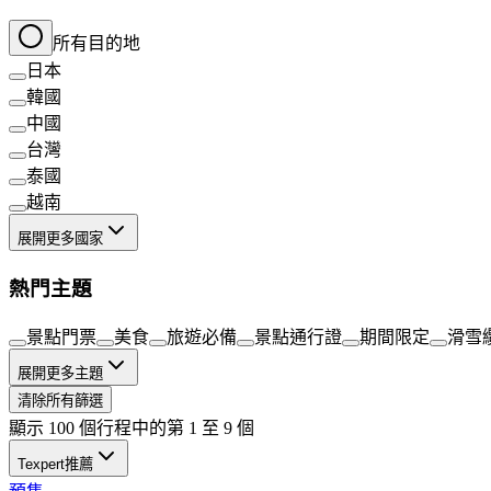
所有目的地
日本
韓國
中國
台灣
泰國
越南
展開更多國家
熱門主題
景點門票
美食
旅遊必備
景點通行證
期間限定
滑雪
展開更多主題
清除所有篩選
顯示 100 個行程中的第 1 至 9 個
Texpert推薦