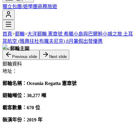
獨立包團/遊學團
商務旅遊
首頁
>
郵輪
>
大洋郵輪 憲章號 希臘小島與巴爾幹小城之旅 土耳
其航空 (雅典往杜布羅夫尼克) 8月暑假出發優惠
Previous slide
Next slide
郵輪資料
地址：
郵輪名稱：Oceania Regatta 憲章號
遊輪噸位：30,277 噸
載客數量：670 位
裝潢年份：2019 年