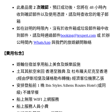
此產品需
2 次確認
，預訂成功後，您將在 48 小時內
收到確認郵件以及使用憑證，請及時查收您的電子郵
箱
如在註明的時限內，沒有於收件箱或垃圾郵件箱中收
到郵件，請及時通過郵件
booking@texpert.com
或 於辦
公時間內
WhatsApp
與我們的旅遊顧問聯絡
【費用包含】
遊輪住宿並享用船上美食及娛樂設施
土耳其航空來回 香港至雅典 及 杜布羅夫尼克至香港
(經由伊斯坦堡及薩格勒布轉機) 經濟客位機票乙張
安排登船前 1 晚 Ibis Styles Athens Routes Hotel (或同
級) 不連早餐
船上無限 WIFI 上網服務
船上服務人員小費