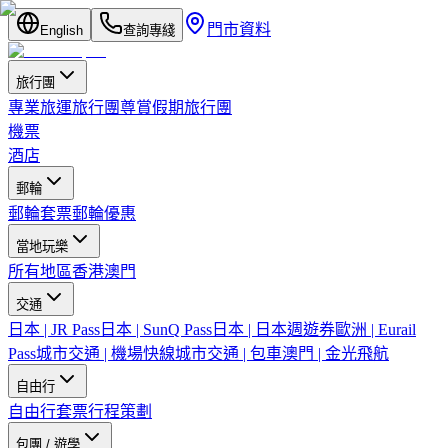
門市資料
English
查詢專綫
旅行團
專業旅運旅行團
尊賞假期旅行團
機票
酒店
郵輪
郵輪套票
郵輪優惠
當地玩樂
所有地區
香港
澳門
交通
日本 | JR Pass
日本 | SunQ Pass
日本 | 日本週遊券
歐洲 | Eurail
Pass
城市交通 | 機場快線
城市交通 | 包車
澳門 | 金光飛航
自由行
自由行套票
行程策劃
包團 / 遊學