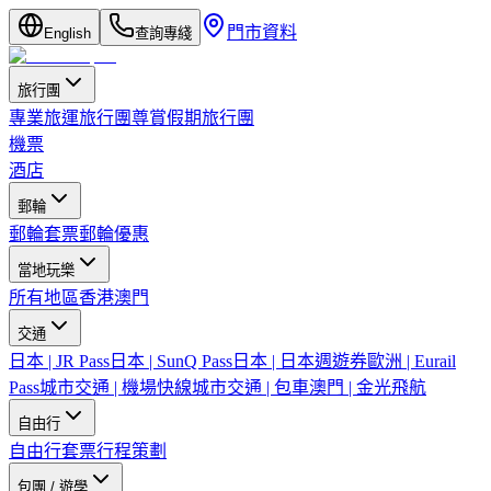
門市資料
English
查詢專綫
旅行團
專業旅運旅行團
尊賞假期旅行團
機票
酒店
郵輪
郵輪套票
郵輪優惠
當地玩樂
所有地區
香港
澳門
交通
日本 | JR Pass
日本 | SunQ Pass
日本 | 日本週遊券
歐洲 | Eurail
Pass
城市交通 | 機場快線
城市交通 | 包車
澳門 | 金光飛航
自由行
自由行套票
行程策劃
包團 / 遊學