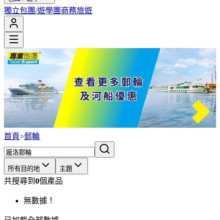
獨立包團/遊學團
商務旅遊
首頁
>
郵輪
所有目的地
主題
共搜尋到
0
個產品
無數據！