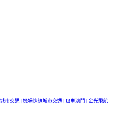
城市交通 | 機場快線
城市交通 | 包車
澳門 | 金光飛航