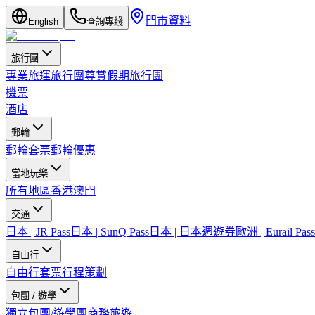
門市資料
English
查詢專綫
旅行團
專業旅運旅行團
尊賞假期旅行團
機票
酒店
郵輪
郵輪套票
郵輪優惠
當地玩樂
所有地區
香港
澳門
交通
日本 | JR Pass
日本 | SunQ Pass
日本 | 日本週遊券
歐洲 | Eurail Pass
自由行
自由行套票
行程策劃
包團 / 遊學
獨立包團/遊學團
商務旅遊