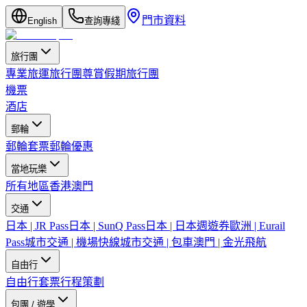
門市資料
English
查詢專綫
旅行團
專業旅運旅行團
尊賞假期旅行團
機票
酒店
郵輪
郵輪套票
郵輪優惠
當地玩樂
所有地區
香港
澳門
交通
日本 | JR Pass
日本 | SunQ Pass
日本 | 日本週遊券
歐洲 | Eurail
Pass
城市交通 | 機場快線
城市交通 | 包車
澳門 | 金光飛航
自由行
自由行套票
行程策劃
包團 / 遊學