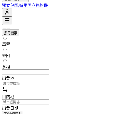
獨立包團/遊學團
商務旅遊
搜尋機票
單程
來回
多程
出發地
目的地
出發日期
2026/08/11