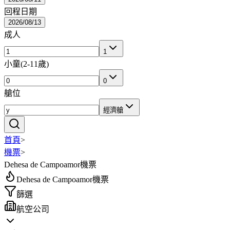
回程日期
2026/08/13
成人
1
小童
(
2-11歲
)
0
艙位
經濟艙
首頁
>
機票
>
Dehesa de Campoamor機票
Dehesa de Campoamor機票
篩選
航空公司