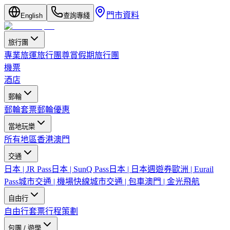
門市資料
English
查詢專綫
旅行團
專業旅運旅行團
尊賞假期旅行團
機票
酒店
郵輪
郵輪套票
郵輪優惠
當地玩樂
所有地區
香港
澳門
交通
日本 | JR Pass
日本 | SunQ Pass
日本 | 日本週遊券
歐洲 | Eurail
Pass
城市交通 | 機場快線
城市交通 | 包車
澳門 | 金光飛航
自由行
自由行套票
行程策劃
包團 / 遊學