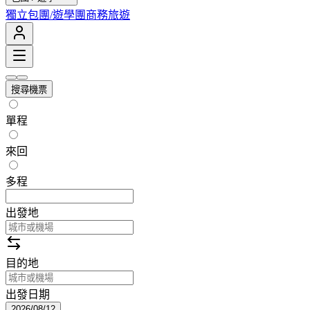
獨立包團/遊學團
商務旅遊
搜尋機票
單程
來回
多程
出發地
目的地
出發日期
2026/08/12