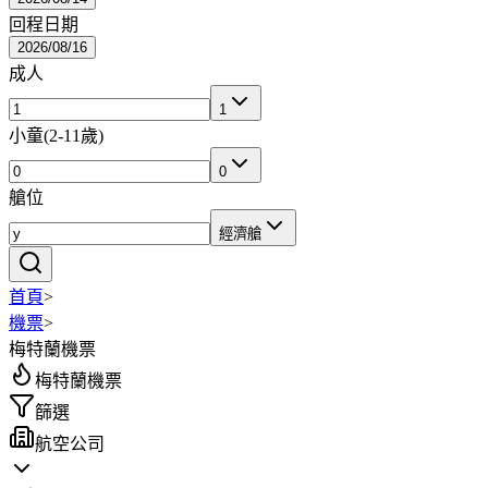
回程日期
2026/08/16
成人
1
小童
(
2-11歲
)
0
艙位
經濟艙
首頁
>
機票
>
梅特蘭機票
梅特蘭機票
篩選
航空公司