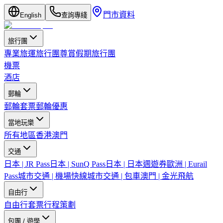
門市資料
English
查詢專綫
旅行團
專業旅運旅行團
尊賞假期旅行團
機票
酒店
郵輪
郵輪套票
郵輪優惠
當地玩樂
所有地區
香港
澳門
交通
日本 | JR Pass
日本 | SunQ Pass
日本 | 日本週遊券
歐洲 | Eurail
Pass
城市交通 | 機場快線
城市交通 | 包車
澳門 | 金光飛航
自由行
自由行套票
行程策劃
包團 / 遊學