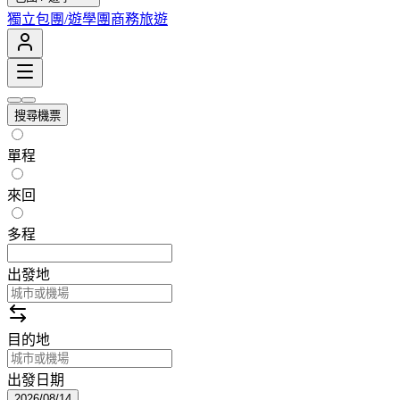
獨立包團/遊學團
商務旅遊
搜尋機票
單程
來回
多程
出發地
目的地
出發日期
2026/08/14