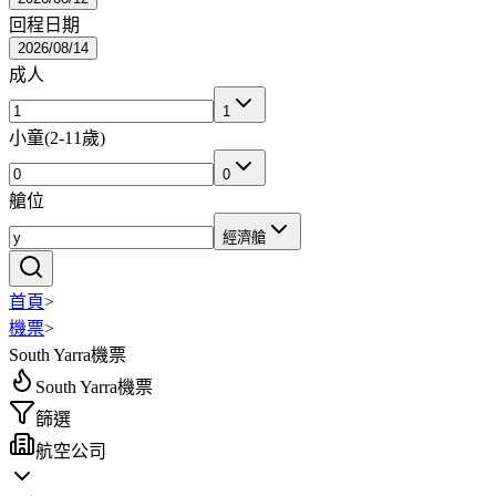
回程日期
2026/08/14
成人
1
小童
(
2-11歲
)
0
艙位
經濟艙
首頁
>
機票
>
South Yarra機票
South Yarra機票
篩選
航空公司