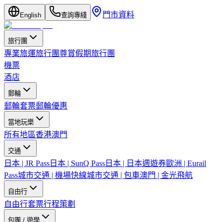
門市資料
English
查詢專綫
旅行團
專業旅運旅行團
尊賞假期旅行團
機票
酒店
郵輪
郵輪套票
郵輪優惠
當地玩樂
所有地區
香港
澳門
交通
日本 | JR Pass
日本 | SunQ Pass
日本 | 日本週遊券
歐洲 | Eurail
Pass
城市交通 | 機場快線
城市交通 | 包車
澳門 | 金光飛航
自由行
自由行套票
行程策劃
包團 / 遊學