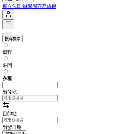
獨立包團/遊學團
商務旅遊
搜尋機票
單程
來回
多程
出發地
目的地
出發日期
2026/08/13