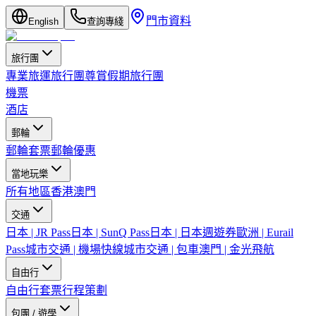
門市資料
English
查詢專綫
旅行團
專業旅運旅行團
尊賞假期旅行團
機票
酒店
郵輪
郵輪套票
郵輪優惠
當地玩樂
所有地區
香港
澳門
交通
日本 | JR Pass
日本 | SunQ Pass
日本 | 日本週遊券
歐洲 | Eurail
Pass
城市交通 | 機場快線
城市交通 | 包車
澳門 | 金光飛航
自由行
自由行套票
行程策劃
包團 / 遊學