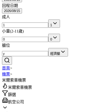
回程日期
2026/08/15
成人
1
小童
(
2-11歲
)
0
艙位
經濟艙
首頁
>
機票
>
米爾索普機票
米爾索普機票
篩選
航空公司