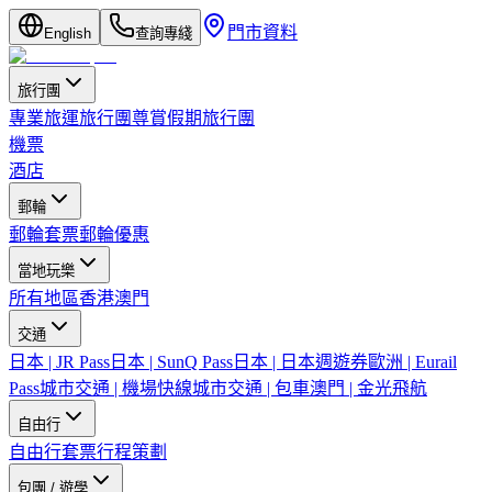
門市資料
English
查詢專綫
旅行團
專業旅運旅行團
尊賞假期旅行團
機票
酒店
郵輪
郵輪套票
郵輪優惠
當地玩樂
所有地區
香港
澳門
交通
日本 | JR Pass
日本 | SunQ Pass
日本 | 日本週遊券
歐洲 | Eurail
Pass
城市交通 | 機場快線
城市交通 | 包車
澳門 | 金光飛航
自由行
自由行套票
行程策劃
包團 / 遊學