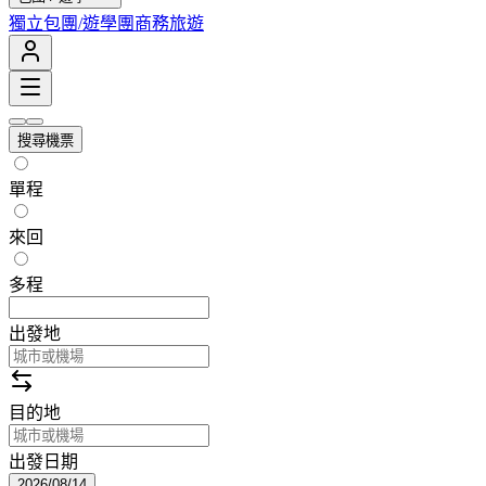
獨立包團/遊學團
商務旅遊
搜尋機票
單程
來回
多程
出發地
目的地
出發日期
2026/08/14