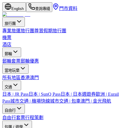
門市資料
English
查詢專綫
旅行團
專業旅運旅行團
尊賞假期旅行團
機票
酒店
郵輪
郵輪套票
郵輪優惠
當地玩樂
所有地區
香港
澳門
交通
日本 | JR Pass
日本 | SunQ Pass
日本 | 日本週遊券
歐洲 | Eurail
Pass
城市交通 | 機場快線
城市交通 | 包車
澳門 | 金光飛航
自由行
自由行套票
行程策劃
包團 / 遊學