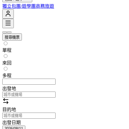
獨立包團/遊學團
商務旅遊
搜尋機票
單程
來回
多程
出發地
目的地
出發日期
2026/08/11