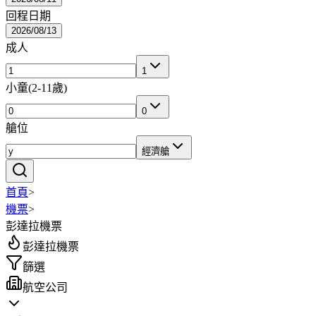
回程日期
2026/08/13
成人
1
小童
(
2-11歲
)
0
艙位
經濟艙
首頁
>
機票
>
彭達拉機票
彭達拉機票
篩選
航空公司