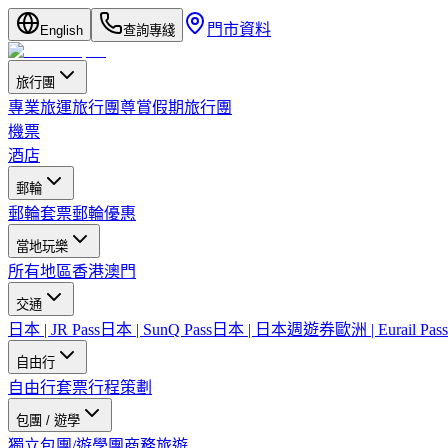
門市資料
English
查詢專綫
旅行團
專業旅運旅行團
尊賞假期旅行團
機票
酒店
郵輪
郵輪套票
郵輪優惠
當地玩樂
所有地區
香港
澳門
交通
日本 | JR Pass
日本 | SunQ Pass
日本 | 日本週遊券
歐洲 | Eurail Pass
自由行
自由行套票
行程策劃
包團 / 遊學
獨立包團/遊學團
商務旅遊