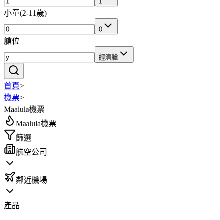
1
小童
(
2-11歲
)
0
艙位
經濟艙
首頁
>
機票
>
Maalula機票
Maalula機票
篩選
航空公司
鄰近機場
產品