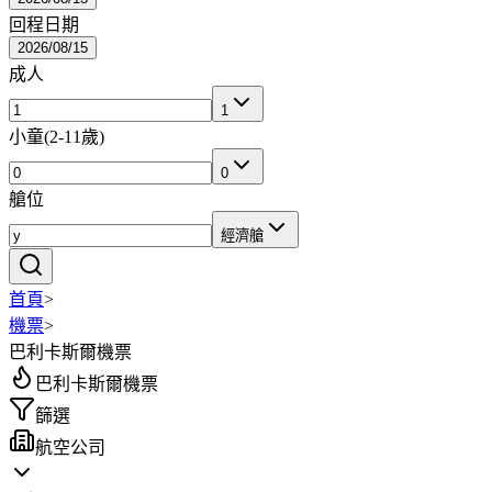
回程日期
2026/08/15
成人
1
小童
(
2-11歲
)
0
艙位
經濟艙
首頁
>
機票
>
巴利卡斯爾機票
巴利卡斯爾機票
篩選
航空公司