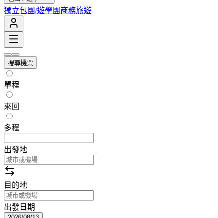
獨立包團/遊學團
商務旅遊
搜尋機票
單程
來回
多程
出發地
目的地
出發日期
2026/08/13