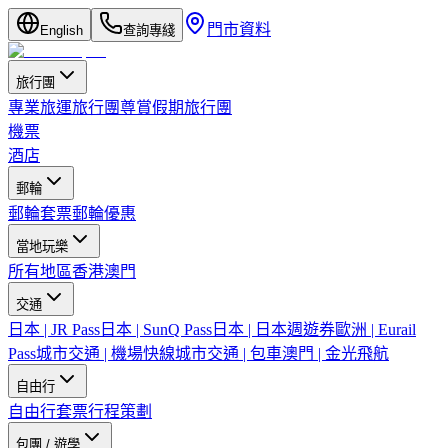
門市資料
English
查詢專綫
旅行團
專業旅運旅行團
尊賞假期旅行團
機票
酒店
郵輪
郵輪套票
郵輪優惠
當地玩樂
所有地區
香港
澳門
交通
日本 | JR Pass
日本 | SunQ Pass
日本 | 日本週遊券
歐洲 | Eurail
Pass
城市交通 | 機場快線
城市交通 | 包車
澳門 | 金光飛航
自由行
自由行套票
行程策劃
包團 / 遊學