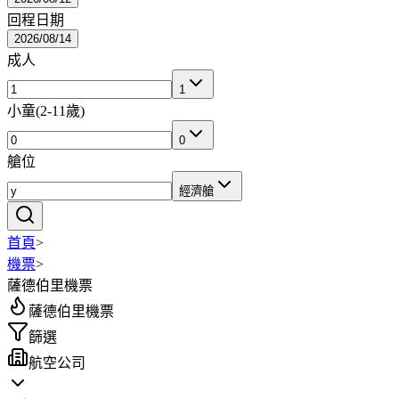
回程日期
2026/08/14
成人
1
小童
(
2-11歲
)
0
艙位
經濟艙
首頁
>
機票
>
薩德伯里機票
薩德伯里機票
篩選
航空公司