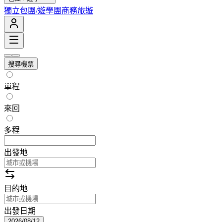
獨立包團/遊學團
商務旅遊
搜尋機票
單程
來回
多程
出發地
目的地
出發日期
2026/08/12