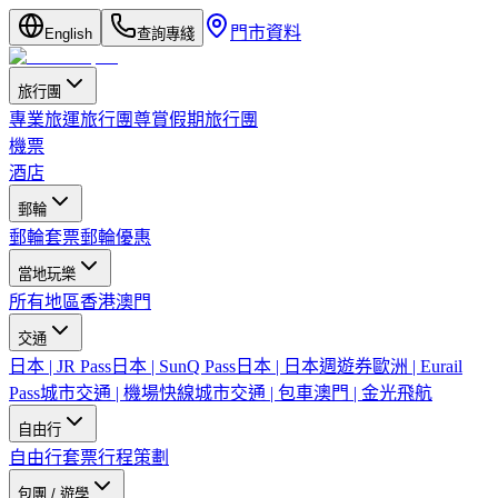
門市資料
English
查詢專綫
旅行團
專業旅運旅行團
尊賞假期旅行團
機票
酒店
郵輪
郵輪套票
郵輪優惠
當地玩樂
所有地區
香港
澳門
交通
日本 | JR Pass
日本 | SunQ Pass
日本 | 日本週遊券
歐洲 | Eurail
Pass
城市交通 | 機場快線
城市交通 | 包車
澳門 | 金光飛航
自由行
自由行套票
行程策劃
包團 / 遊學