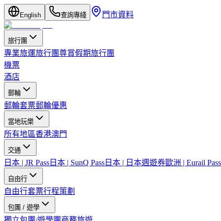
門市資料
English
查詢專綫
旅行團
專業旅運旅行團
尊賞假期旅行團
機票
酒店
郵輪
郵輪套票
郵輪優惠
當地玩樂
所有地區
香港
澳門
交通
日本 | JR Pass
日本 | SunQ Pass
日本 | 日本週遊券
歐洲 | Eurail Pass
自由行
自由行套票
行程策劃
包團 / 遊學
獨立包團/遊學團
商務旅遊