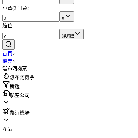
1
小童
(
2-11歲
)
0
艙位
經濟艙
首頁
>
機票
>
瀑布河機票
瀑布河機票
篩選
航空公司
鄰近機場
產品