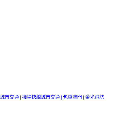
城市交通 | 機場快線
城市交通 | 包車
澳門 | 金光飛航