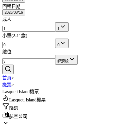
回程日期
2026/08/16
成人
1
小童
(
2-11歲
)
0
艙位
經濟艙
首頁
>
機票
>
Lasqueti Island機票
Lasqueti Island機票
篩選
航空公司