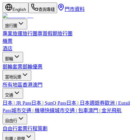
門市資料
English
查詢專綫
旅行團
專業旅運旅行團
尊賞假期旅行團
機票
酒店
郵輪
郵輪套票
郵輪優惠
當地玩樂
所有地區
香港
澳門
交通
日本 | JR Pass
日本 | SunQ Pass
日本 | 日本週遊券
歐洲 | Eurail
Pass
城市交通 | 機場快線
城市交通 | 包車
澳門 | 金光飛航
自由行
自由行套票
行程策劃
包團 / 遊學