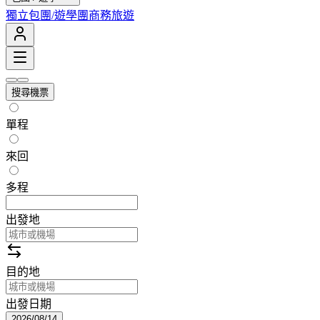
獨立包團/遊學團
商務旅遊
搜尋機票
單程
來回
多程
出發地
目的地
出發日期
2026/08/14