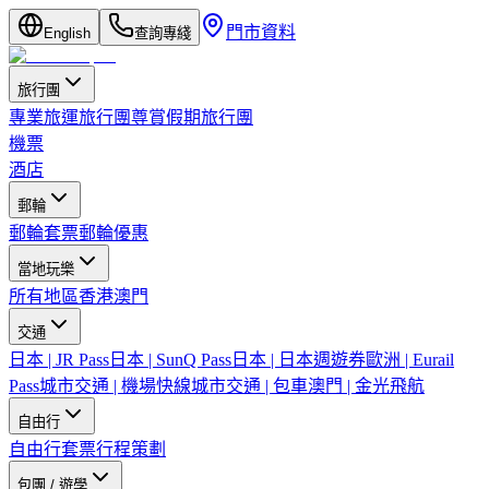
門市資料
English
查詢專綫
旅行團
專業旅運旅行團
尊賞假期旅行團
機票
酒店
郵輪
郵輪套票
郵輪優惠
當地玩樂
所有地區
香港
澳門
交通
日本 | JR Pass
日本 | SunQ Pass
日本 | 日本週遊券
歐洲 | Eurail
Pass
城市交通 | 機場快線
城市交通 | 包車
澳門 | 金光飛航
自由行
自由行套票
行程策劃
包團 / 遊學