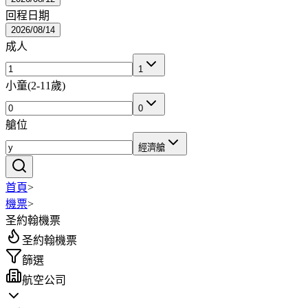
回程日期
2026/08/14
成人
1
小童
(
2-11歲
)
0
艙位
經濟艙
首頁
>
機票
>
圣約翰機票
圣約翰機票
篩選
航空公司