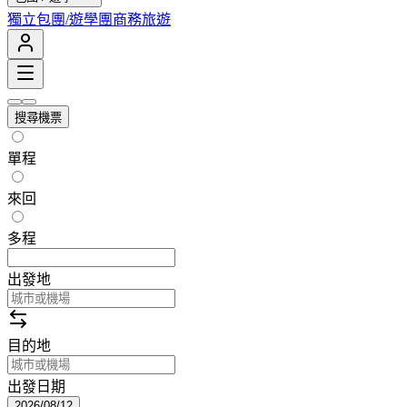
獨立包團/遊學團
商務旅遊
搜尋機票
單程
來回
多程
出發地
目的地
出發日期
2026/08/12