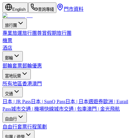
門市資料
English
查詢專綫
旅行團
專業旅運旅行團
尊賞假期旅行團
機票
酒店
郵輪
郵輪套票
郵輪優惠
當地玩樂
所有地區
香港
澳門
交通
日本 | JR Pass
日本 | SunQ Pass
日本 | 日本週遊券
歐洲 | Eurail
Pass
城市交通 | 機場快線
城市交通 | 包車
澳門 | 金光飛航
自由行
自由行套票
行程策劃
包團 / 遊學