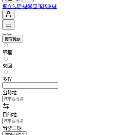
獨立包團/遊學團
商務旅遊
搜尋機票
單程
來回
多程
出發地
目的地
出發日期
2026/08/11