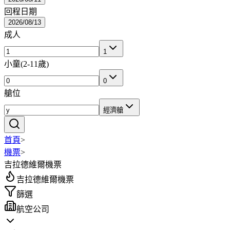
回程日期
2026/08/13
成人
1
小童
(
2-11歲
)
0
艙位
經濟艙
首頁
>
機票
>
吉拉德維爾機票
吉拉德維爾機票
篩選
航空公司