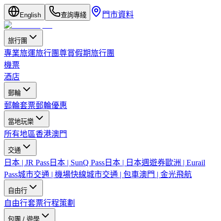
門市資料
English
查詢專綫
旅行團
專業旅運旅行團
尊賞假期旅行團
機票
酒店
郵輪
郵輪套票
郵輪優惠
當地玩樂
所有地區
香港
澳門
交通
日本 | JR Pass
日本 | SunQ Pass
日本 | 日本週遊券
歐洲 | Eurail
Pass
城市交通 | 機場快線
城市交通 | 包車
澳門 | 金光飛航
自由行
自由行套票
行程策劃
包團 / 遊學