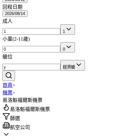
回程日期
2026/08/14
成人
1
小童
(
2-11歲
)
0
艙位
經濟艙
首頁
>
機票
>
易洛魁福爾斯機票
易洛魁福爾斯機票
篩選
航空公司