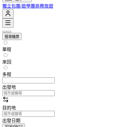
獨立包團/遊學團
商務旅遊
搜尋機票
單程
來回
多程
出發地
目的地
出發日期
2026/08/12