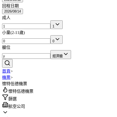
回程日期
2026/08/14
成人
1
小童
(
2-11歲
)
0
艙位
經濟艙
首頁
>
機票
>
懷特伍德機票
懷特伍德機票
篩選
航空公司