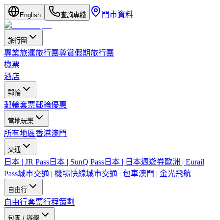
門市資料
English
查詢專綫
旅行團
專業旅運旅行團
尊賞假期旅行團
機票
酒店
郵輪
郵輪套票
郵輪優惠
當地玩樂
所有地區
香港
澳門
交通
日本 | JR Pass
日本 | SunQ Pass
日本 | 日本週遊券
歐洲 | Eurail
Pass
城市交通 | 機場快線
城市交通 | 包車
澳門 | 金光飛航
自由行
自由行套票
行程策劃
包團 / 遊學