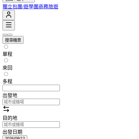
獨立包團/遊學團
商務旅遊
搜尋機票
單程
來回
多程
出發地
目的地
出發日期
2026/08/12