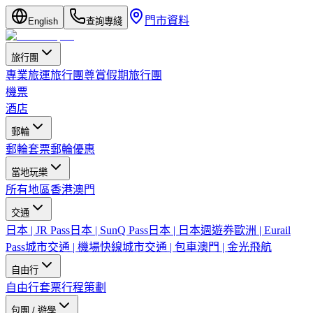
門市資料
English
查詢專綫
旅行團
專業旅運旅行團
尊賞假期旅行團
機票
酒店
郵輪
郵輪套票
郵輪優惠
當地玩樂
所有地區
香港
澳門
交通
日本 | JR Pass
日本 | SunQ Pass
日本 | 日本週遊券
歐洲 | Eurail
Pass
城市交通 | 機場快線
城市交通 | 包車
澳門 | 金光飛航
自由行
自由行套票
行程策劃
包團 / 遊學