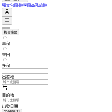
獨立包團/遊學團
商務旅遊
搜尋機票
單程
來回
多程
出發地
目的地
出發日期
2026/08/11