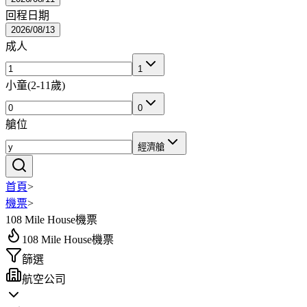
回程日期
2026/08/13
成人
1
小童
(
2-11歲
)
0
艙位
經濟艙
首頁
>
機票
>
108 Mile House機票
108 Mile House機票
篩選
航空公司