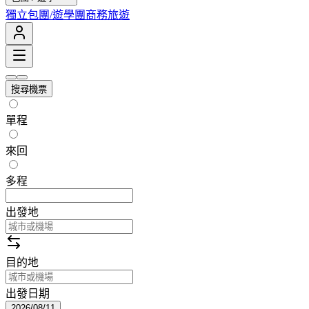
獨立包團/遊學團
商務旅遊
搜尋機票
單程
來回
多程
出發地
目的地
出發日期
2026/08/11