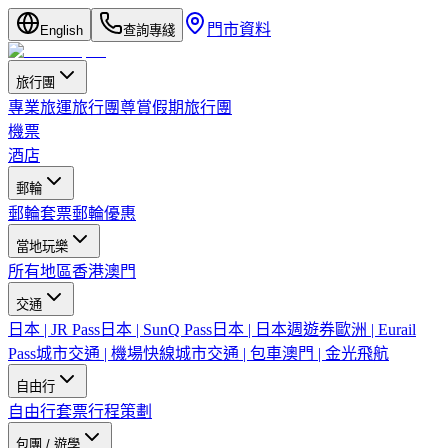
門市資料
English
查詢專綫
旅行團
專業旅運旅行團
尊賞假期旅行團
機票
酒店
郵輪
郵輪套票
郵輪優惠
當地玩樂
所有地區
香港
澳門
交通
日本 | JR Pass
日本 | SunQ Pass
日本 | 日本週遊券
歐洲 | Eurail
Pass
城市交通 | 機場快線
城市交通 | 包車
澳門 | 金光飛航
自由行
自由行套票
行程策劃
包團 / 遊學