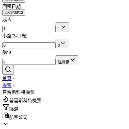
回程日期
2026/08/13
成人
1
小童
(
2-11歲
)
0
艙位
經濟艙
首頁
>
機票
>
普雷斯科特機票
普雷斯科特機票
篩選
航空公司