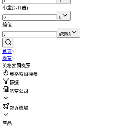
1
小童
(
2-11歲
)
0
艙位
經濟艙
首頁
>
機票
>
英格索爾機票
英格索爾機票
篩選
航空公司
鄰近機場
產品