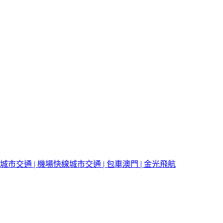
城市交通 | 機場快線
城市交通 | 包車
澳門 | 金光飛航