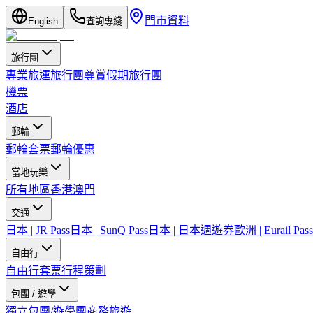
門市資料
English
查詢專綫
旅行團
專業旅運旅行團
尊賞假期旅行團
機票
酒店
郵輪
郵輪套票
郵輪優惠
當地玩樂
所有地區
香港
澳門
交通
日本 | JR Pass
日本 | SunQ Pass
日本 | 日本週遊券
歐洲 | Eurail Pass
自由行
自由行套票
行程策劃
包團 / 遊學
獨立包團/遊學團
商務旅遊