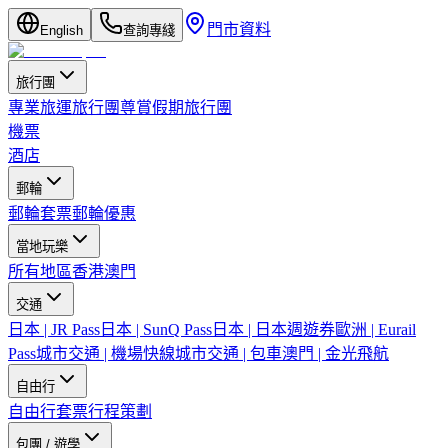
門市資料
English
查詢專綫
旅行團
專業旅運旅行團
尊賞假期旅行團
機票
酒店
郵輪
郵輪套票
郵輪優惠
當地玩樂
所有地區
香港
澳門
交通
日本 | JR Pass
日本 | SunQ Pass
日本 | 日本週遊券
歐洲 | Eurail
Pass
城市交通 | 機場快線
城市交通 | 包車
澳門 | 金光飛航
自由行
自由行套票
行程策劃
包團 / 遊學