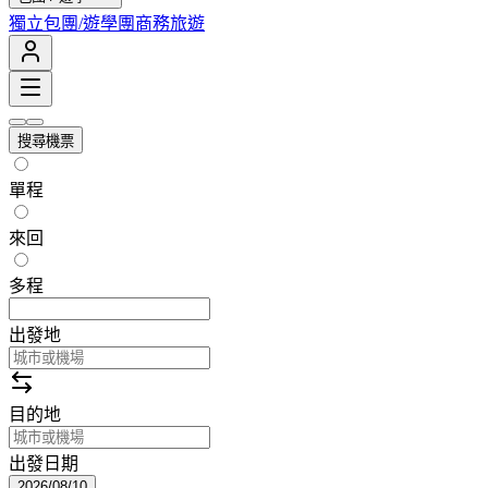
獨立包團/遊學團
商務旅遊
搜尋機票
單程
來回
多程
出發地
目的地
出發日期
2026/08/10