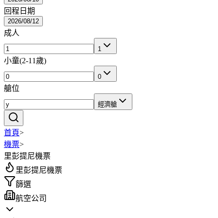
回程日期
2026/08/12
成人
1
小童
(
2-11歲
)
0
艙位
經濟艙
首頁
>
機票
>
里彭提尼機票
里彭提尼機票
篩選
航空公司