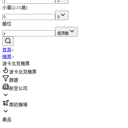
1
小童
(
2-11歲
)
0
艙位
經濟艙
首頁
>
機票
>
波卡北克機票
波卡北克機票
篩選
航空公司
鄰近機場
產品