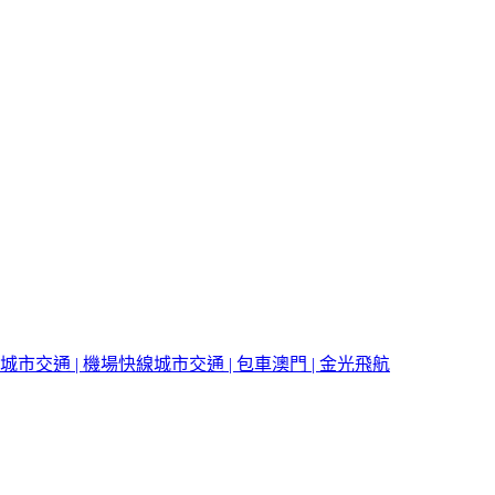
城市交通 | 機場快線
城市交通 | 包車
澳門 | 金光飛航