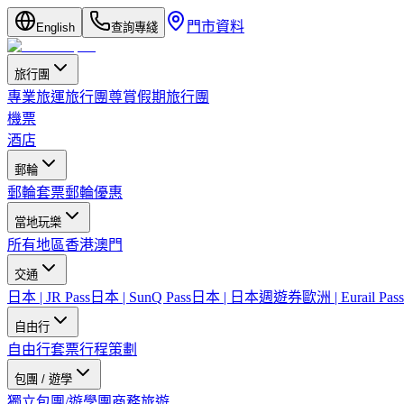
門市資料
English
查詢專綫
旅行團
專業旅運旅行團
尊賞假期旅行團
機票
酒店
郵輪
郵輪套票
郵輪優惠
當地玩樂
所有地區
香港
澳門
交通
日本 | JR Pass
日本 | SunQ Pass
日本 | 日本週遊券
歐洲 | Eurail Pass
自由行
自由行套票
行程策劃
包團 / 遊學
獨立包團/遊學團
商務旅遊