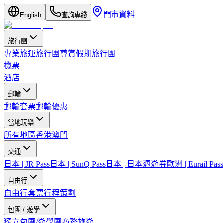
門市資料
English
查詢專綫
旅行團
專業旅運旅行團
尊賞假期旅行團
機票
酒店
郵輪
郵輪套票
郵輪優惠
當地玩樂
所有地區
香港
澳門
交通
日本 | JR Pass
日本 | SunQ Pass
日本 | 日本週遊券
歐洲 | Eurail Pass
自由行
自由行套票
行程策劃
包團 / 遊學
獨立包團/遊學團
商務旅遊