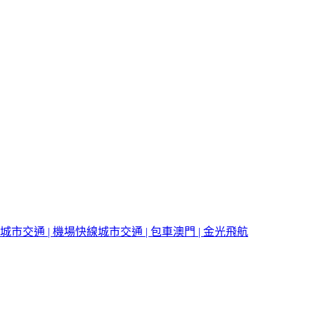
城市交通 | 機場快線
城市交通 | 包車
澳門 | 金光飛航