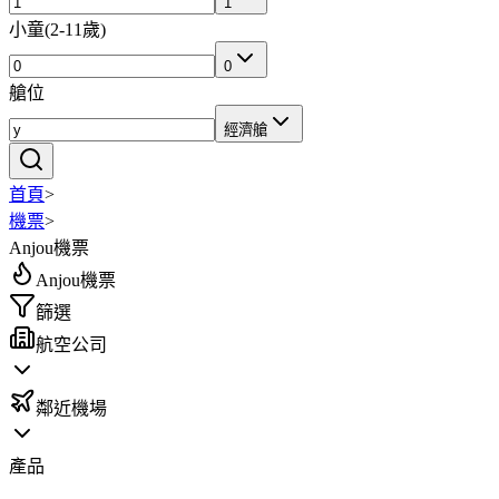
1
小童
(
2-11歲
)
0
艙位
經濟艙
首頁
>
機票
>
Anjou機票
Anjou機票
篩選
航空公司
鄰近機場
產品