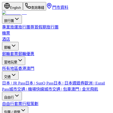
門市資料
English
查詢專綫
旅行團
專業旅運旅行團
尊賞假期旅行團
機票
酒店
郵輪
郵輪套票
郵輪優惠
當地玩樂
所有地區
香港
澳門
交通
日本 | JR Pass
日本 | SunQ Pass
日本 | 日本週遊券
歐洲 | Eurail
Pass
城市交通 | 機場快線
城市交通 | 包車
澳門 | 金光飛航
自由行
自由行套票
行程策劃
包團 / 遊學