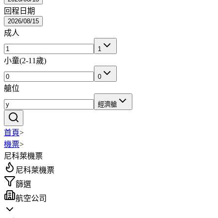
回程日期
2026/08/15
成人
1
小童
(
2-11歲
)
0
艙位
經濟艙
首頁
>
機票
>
尼科萊機票
尼科萊機票
篩選
航空公司