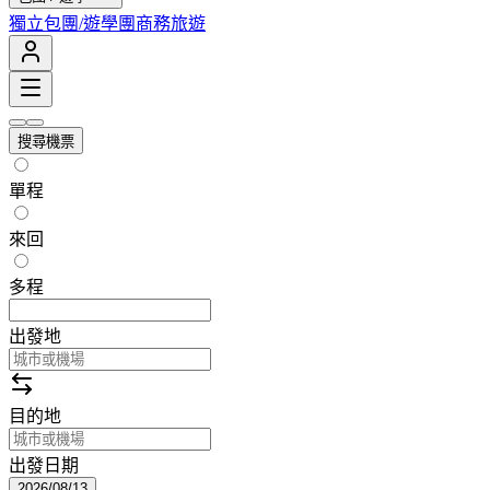
獨立包團/遊學團
商務旅遊
搜尋機票
單程
來回
多程
出發地
目的地
出發日期
2026/08/13