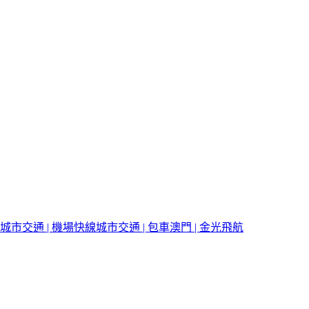
城市交通 | 機場快線
城市交通 | 包車
澳門 | 金光飛航