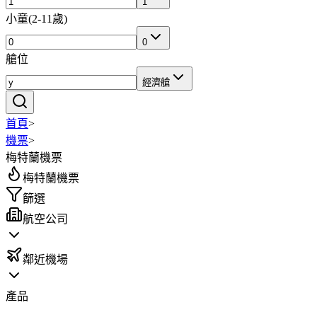
1
小童
(
2-11歲
)
0
艙位
經濟艙
首頁
>
機票
>
梅特蘭機票
梅特蘭機票
篩選
航空公司
鄰近機場
產品