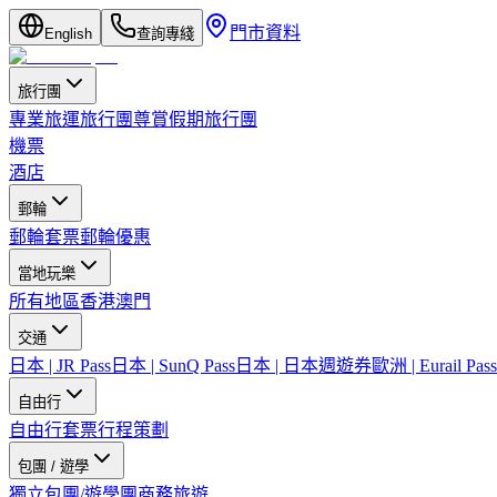
門市資料
English
查詢專綫
旅行團
專業旅運旅行團
尊賞假期旅行團
機票
酒店
郵輪
郵輪套票
郵輪優惠
當地玩樂
所有地區
香港
澳門
交通
日本 | JR Pass
日本 | SunQ Pass
日本 | 日本週遊券
歐洲 | Eurail Pass
自由行
自由行套票
行程策劃
包團 / 遊學
獨立包團/遊學團
商務旅遊