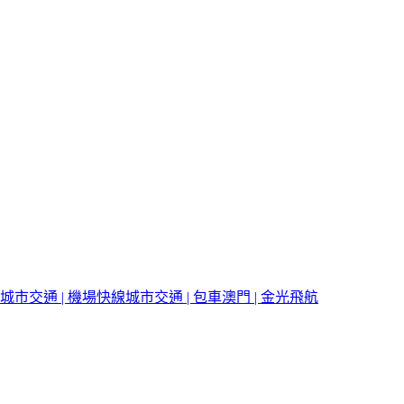
城市交通 | 機場快線
城市交通 | 包車
澳門 | 金光飛航