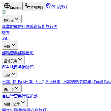
門市資料
English
查詢專綫
旅行團
專業旅運旅行團
尊賞假期旅行團
機票
酒店
郵輪
郵輪套票
郵輪優惠
當地玩樂
所有地區
香港
澳門
交通
日本 | JR Pass
日本 | SunQ Pass
日本 | 日本週遊券
歐洲 | Eurail Pass
自由行
自由行套票
行程策劃
包團 / 遊學
獨立包團/遊學團
商務旅遊