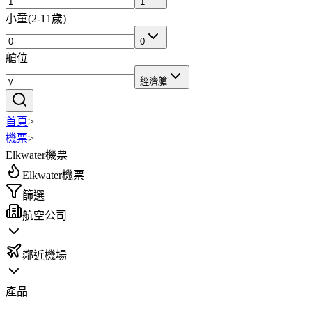
1
小童
(
2-11歲
)
0
艙位
經濟艙
首頁
>
機票
>
Elkwater機票
Elkwater機票
篩選
航空公司
鄰近機場
產品