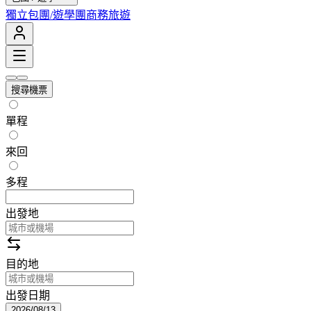
獨立包團/遊學團
商務旅遊
搜尋機票
單程
來回
多程
出發地
目的地
出發日期
2026/08/13