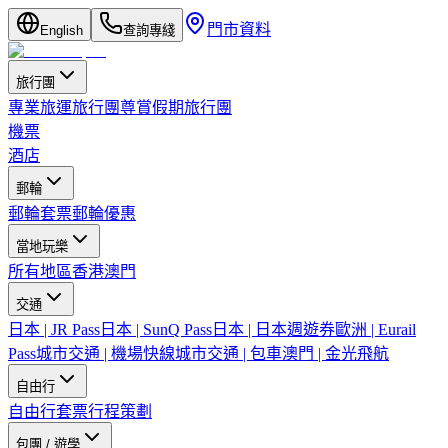
門市資料
English
查詢專綫
旅行團
專業旅運旅行團
尊賞假期旅行團
機票
酒店
郵輪
郵輪套票
郵輪優惠
當地玩樂
所有地區
香港
澳門
交通
日本 | JR Pass
日本 | SunQ Pass
日本 | 日本週遊券
歐洲 | Eurail
Pass
城市交通 | 機場快線
城市交通 | 包車
澳門 | 金光飛航
自由行
自由行套票
行程策劃
包團 / 遊學