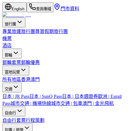
門市資料
English
查詢專綫
旅行團
專業旅運旅行團
尊賞假期旅行團
機票
酒店
郵輪
郵輪套票
郵輪優惠
當地玩樂
所有地區
香港
澳門
交通
日本 | JR Pass
日本 | SunQ Pass
日本 | 日本週遊券
歐洲 | Eurail
Pass
城市交通 | 機場快線
城市交通 | 包車
澳門 | 金光飛航
自由行
自由行套票
行程策劃
包團 / 遊學