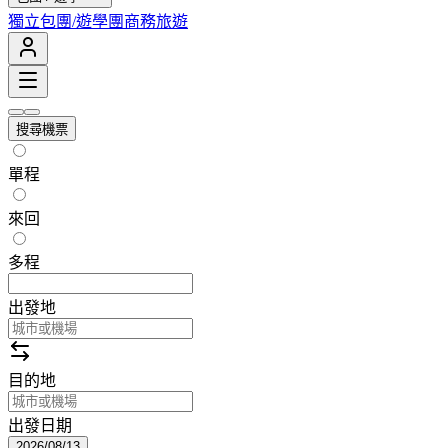
獨立包團/遊學團
商務旅遊
搜尋機票
單程
來回
多程
出發地
目的地
出發日期
2026/08/13