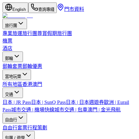
門市資料
English
查詢專綫
旅行團
專業旅運旅行團
尊賞假期旅行團
機票
酒店
郵輪
郵輪套票
郵輪優惠
當地玩樂
所有地區
香港
澳門
交通
日本 | JR Pass
日本 | SunQ Pass
日本 | 日本週遊券
歐洲 | Eurail
Pass
城市交通 | 機場快線
城市交通 | 包車
澳門 | 金光飛航
自由行
自由行套票
行程策劃
包團 / 遊學