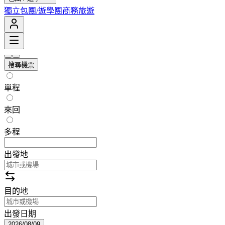
獨立包團/遊學團
商務旅遊
搜尋機票
單程
來回
多程
出發地
目的地
出發日期
2026/08/09