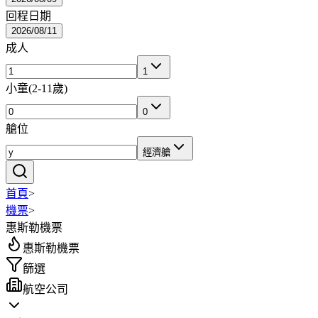
回程日期
2026/08/11
成人
1
小童
(
2-11歲
)
0
艙位
經濟艙
首頁
>
機票
>
惠斯勒機票
惠斯勒機票
篩選
航空公司