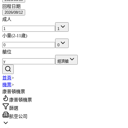
回程日期
2026/08/12
成人
1
小童
(
2-11歲
)
0
艙位
經濟艙
首頁
>
機票
>
康普頓機票
康普頓機票
篩選
航空公司