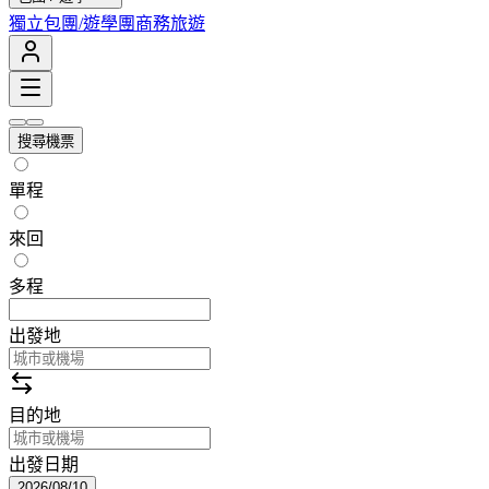
獨立包團/遊學團
商務旅遊
搜尋機票
單程
來回
多程
出發地
目的地
出發日期
2026/08/10