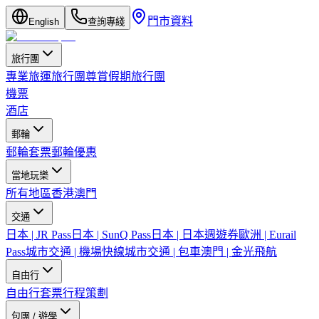
門市資料
English
查詢專綫
旅行團
專業旅運旅行團
尊賞假期旅行團
機票
酒店
郵輪
郵輪套票
郵輪優惠
當地玩樂
所有地區
香港
澳門
交通
日本 | JR Pass
日本 | SunQ Pass
日本 | 日本週遊券
歐洲 | Eurail
Pass
城市交通 | 機場快線
城市交通 | 包車
澳門 | 金光飛航
自由行
自由行套票
行程策劃
包團 / 遊學