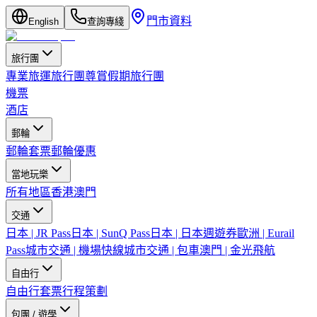
門市資料
English
查詢專綫
旅行團
專業旅運旅行團
尊賞假期旅行團
機票
酒店
郵輪
郵輪套票
郵輪優惠
當地玩樂
所有地區
香港
澳門
交通
日本 | JR Pass
日本 | SunQ Pass
日本 | 日本週遊券
歐洲 | Eurail
Pass
城市交通 | 機場快線
城市交通 | 包車
澳門 | 金光飛航
自由行
自由行套票
行程策劃
包團 / 遊學