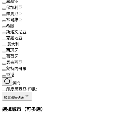
盧森堡
保加利亞
羅馬尼亞
塞爾維亞
希臘
斯洛文尼亞
克羅地亞
意大利
西班牙
葡萄牙
馬來西亞
蒙特內哥羅
香港
澳門
印度尼西亞(印尼)
收起國家列表
選擇城市（可多選）