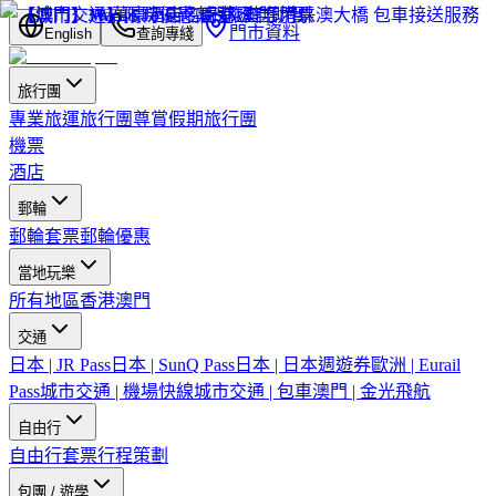
門市資料
English
查詢專綫
旅行團
專業旅運旅行團
尊賞假期旅行團
機票
酒店
郵輪
郵輪套票
郵輪優惠
當地玩樂
所有地區
香港
澳門
交通
日本 | JR Pass
日本 | SunQ Pass
日本 | 日本週遊券
歐洲 | Eurail
Pass
城市交通 | 機場快線
城市交通 | 包車
澳門 | 金光飛航
自由行
自由行套票
行程策劃
包團 / 遊學