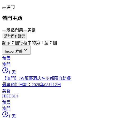
澳門
熱門主題
景點門票
美食
清除所有篩選
顯示 7 個行程中的第 1 至 7 個
Texpert推薦
預售
澳門
1 天
【澳門】JW萬豪酒店名廚都匯自助餐
最早預訂日期：2026年08月12日
美食
HKD314
預售
澳門
1 天