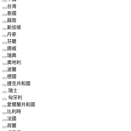
台灣
泰國
越南
新加坡
丹麥
芬蘭
挪威
瑞典
奧地利
波蘭
德國
捷克共和國
瑞士
匈牙利
愛爾蘭共和國
比利時
法國
荷蘭