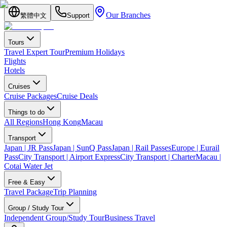
Our Branches
繁體中文
Support
Tours
Travel Expert Tour
Premium Holidays
Flights
Hotels
Cruises
Cruise Packages
Cruise Deals
Things to do
All Regions
Hong Kong
Macau
Transport
Japan | JR Pass
Japan | SunQ Pass
Japan | Rail Passes
Europe | Eurail
Pass
City Transport | Airport Express
City Transport | Charter
Macau |
Cotai Water Jet
Free & Easy
Travel Package
Trip Planning
Group / Study Tour
Independent Group/Study Tour
Business Travel