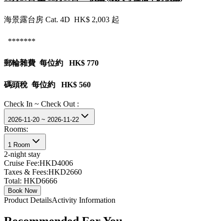
海景露台房 Cat. 4D HK$ 2,003 起
*******
郵輪雜費 每位約 HK$ 770
碼頭稅 每位約 HK$ 560
Check In ~ Check Out :
2026-11-20 ~ 2026-11-22
Rooms:
1 Room
2
-night stay
Cruise Fee:
HKD4006
Taxes & Fees:
HKD2660
Total:
HKD6666
Book Now
Product Details
Activity Information
Recommended For You