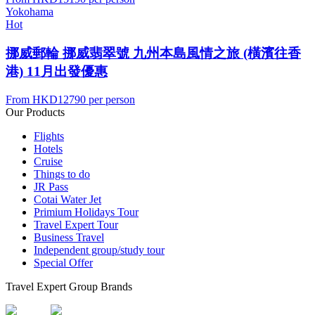
Yokohama
Hot
挪威郵輪 挪威翡翠號 九州本島風情之旅 (橫濱往香
港) 11月出發優惠
From
HKD12790
per person
Our Products
Flights
Hotels
Cruise
Things to do
JR Pass
Cotai Water Jet
Primium Holidays Tour
Travel Expert Tour
Business Travel
Independent group/study tour
Special Offer
Travel Expert Group Brands