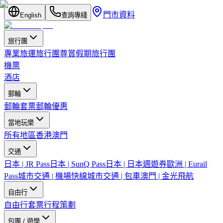
門市資料
English
查詢專綫
旅行團
專業旅運旅行團
尊賞假期旅行團
機票
酒店
郵輪
郵輪套票
郵輪優惠
當地玩樂
所有地區
香港
澳門
交通
日本 | JR Pass
日本 | SunQ Pass
日本 | 日本週遊券
歐洲 | Eurail
Pass
城市交通 | 機場快線
城市交通 | 包車
澳門 | 金光飛航
自由行
自由行套票
行程策劃
包團 / 遊學