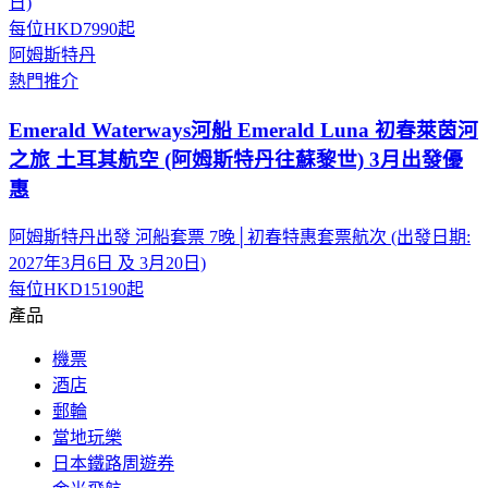
日)
每位
HKD7990
起
阿姆斯特丹
熱門推介
Emerald Waterways河船 Emerald Luna 初春萊茵河
之旅 土耳其航空 (阿姆斯特丹往蘇黎世) 3月出發優
惠
阿姆斯特丹出發 河船套票 7晚│初春特惠套票航次 (出發日期:
2027年3月6日 及 3月20日)
每位
HKD15190
起
產品
機票
酒店
郵輪
當地玩樂
日本鐵路周遊券