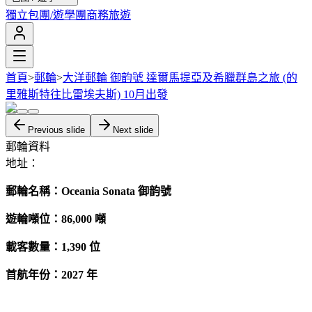
獨立包團/遊學團
商務旅遊
首頁
>
郵輪
>
大洋郵輪 御韵號 達爾馬提亞及希臘群島之旅 (的
里雅斯特往比雷埃夫斯) 10月出發
Previous slide
Next slide
郵輪資料
地址：
郵輪名稱：Oceania Sonata 御韵號
遊輪噸位：86,000 噸
載客數量：1,390 位
首航年份：2027 年