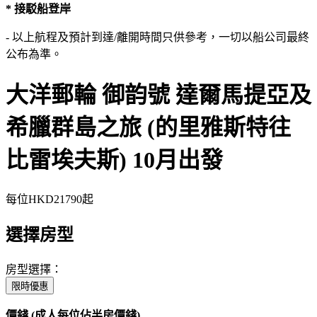
* 接駁船登岸
- 以上航程及預計到達/離開時間只供參考，一切以船公司最終
公布為準。
大洋郵輪 御韵號 達爾馬提亞及
希臘群島之旅 (的里雅斯特往
比雷埃夫斯) 10月出發
每位
HKD21790
起
選擇房型
房型選擇：
限時優惠
價錢 (成人每位佔半房價錢)