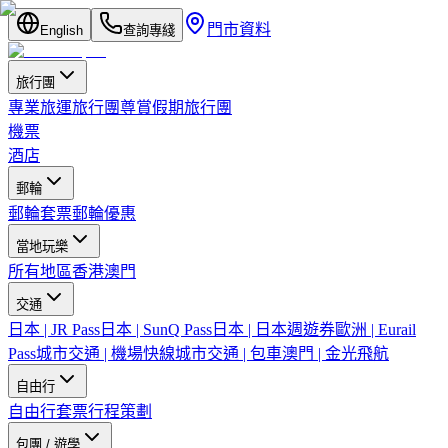
門市資料
English
查詢專綫
旅行團
專業旅運旅行團
尊賞假期旅行團
機票
酒店
郵輪
郵輪套票
郵輪優惠
當地玩樂
所有地區
香港
澳門
交通
日本 | JR Pass
日本 | SunQ Pass
日本 | 日本週遊券
歐洲 | Eurail
Pass
城市交通 | 機場快線
城市交通 | 包車
澳門 | 金光飛航
自由行
自由行套票
行程策劃
包團 / 遊學