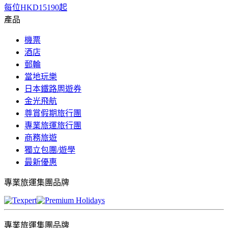
每位
HKD15190
起
產品
機票
酒店
郵輪
當地玩樂
日本鐵路周遊券
金光飛航
尊賞假期旅行團
專業旅運旅行團
商務旅遊
獨立包團/遊學
最新優惠
專業旅運集團品牌
專業旅運集團品牌