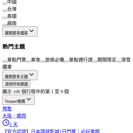
中國
台灣
泰國
越南
展開更多國家
熱門主題
景點門票
美食
旅遊必備
景點通行證
期間限定
滑雪
纜車
展開更多主題
清除所有篩選
顯示 100 個行程中的第 1 至 9 個
Texpert推薦
預售
大阪．關西
1 天
【官方認證】日本環球影城1日門票｜必玩樂園