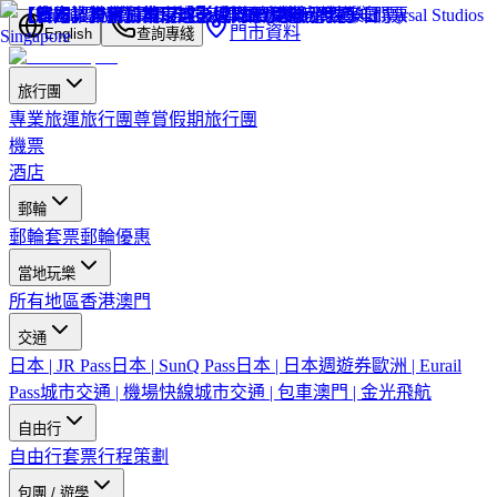
門市資料
English
查詢專綫
旅行團
專業旅運旅行團
尊賞假期旅行團
機票
酒店
郵輪
郵輪套票
郵輪優惠
當地玩樂
所有地區
香港
澳門
交通
日本 | JR Pass
日本 | SunQ Pass
日本 | 日本週遊券
歐洲 | Eurail
Pass
城市交通 | 機場快線
城市交通 | 包車
澳門 | 金光飛航
自由行
自由行套票
行程策劃
包團 / 遊學