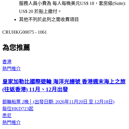
服務人員小費為 每人每晚美元US$ 18，套房級(Suite):
US$ 20 於船上繳付。
其他不列於此列之需收費項目
CRUHKG00075 - 1061
為您推薦
香港
熱門推介
皇家加勒比國際遊輪 海洋光譜號 香港週末海上之旅
(往返香港) 11月、12月出發
郵輪船票 2晚│ (出發日期: 2026年11月20日 至 12月18日)
每位
HKD723
起
悉尼
熱門推介