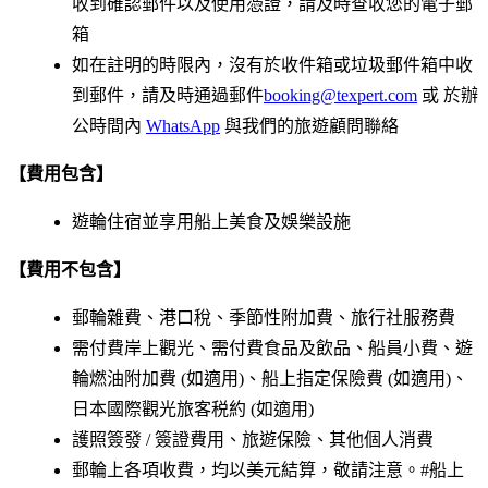
收到確認郵件以及使用憑證，請及時查收您的電子郵
箱
如在註明的時限內，沒有於收件箱或垃圾郵件箱中收
到郵件，請及時通過郵件
booking@texpert.com
或 於辦
公時間內
WhatsApp
與我們的旅遊顧問聯絡
【費用包含】
遊輪住宿並享用船上美食及娛樂設施
【費用不包含】
郵輪雜費、港口稅、季節性附加費、旅行社服務費
需付費岸上觀光、需付費食品及飲品、船員小費、遊
輪燃油附加費 (如適用)、船上指定保險費 (如適用)、
日本國際觀光旅客税約 (如適用)
護照簽發 / 簽證費用、旅遊保險、其他個人消費
郵輪上各項收費，均以美元結算，敬請注意。#船上