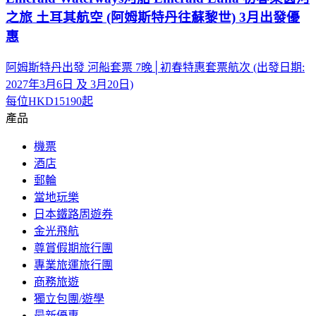
之旅 土耳其航空 (阿姆斯特丹往蘇黎世) 3月出發優
惠
阿姆斯特丹出發 河船套票 7晚│初春特惠套票航次 (出發日期:
2027年3月6日 及 3月20日)
每位
HKD15190
起
產品
機票
酒店
郵輪
當地玩樂
日本鐵路周遊券
金光飛航
尊賞假期旅行團
專業旅運旅行團
商務旅遊
獨立包團/遊學
最新優惠