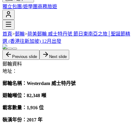
獨立包團/遊學團
商務旅遊
首頁
>
郵輪
>
荷美郵輪 威士特丹號 節日東南亞之旅│聖誕節精
選 (香港往新加坡) 12月出發
Previous slide
Next slide
郵輪資料
地址：
郵輪名稱：Westerdam 威士特丹號
遊輪噸位：82,348 噸
載客數量：1,916 位
裝潢年份：2017 年