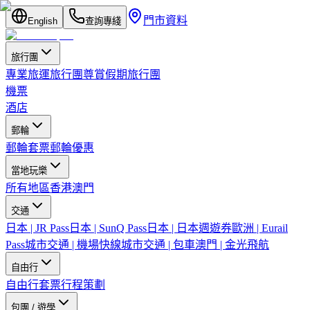
門市資料
English
查詢專綫
旅行團
專業旅運旅行團
尊賞假期旅行團
機票
酒店
郵輪
郵輪套票
郵輪優惠
當地玩樂
所有地區
香港
澳門
交通
日本 | JR Pass
日本 | SunQ Pass
日本 | 日本週遊券
歐洲 | Eurail
Pass
城市交通 | 機場快線
城市交通 | 包車
澳門 | 金光飛航
自由行
自由行套票
行程策劃
包團 / 遊學