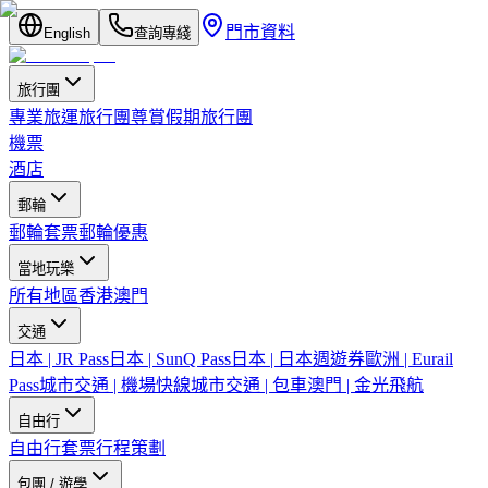
門市資料
English
查詢專綫
旅行團
專業旅運旅行團
尊賞假期旅行團
機票
酒店
郵輪
郵輪套票
郵輪優惠
當地玩樂
所有地區
香港
澳門
交通
日本 | JR Pass
日本 | SunQ Pass
日本 | 日本週遊券
歐洲 | Eurail
Pass
城市交通 | 機場快線
城市交通 | 包車
澳門 | 金光飛航
自由行
自由行套票
行程策劃
包團 / 遊學