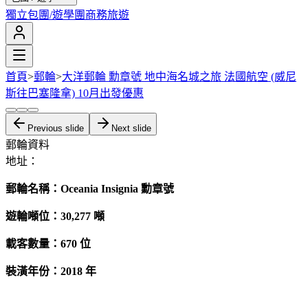
獨立包團/遊學團
商務旅遊
首頁
>
郵輪
>
大洋郵輪 勳章號 地中海名城之旅 法國航空 (威尼
斯往巴塞隆拿) 10月出發優惠
Previous slide
Next slide
郵輪資料
地址：
郵輪名稱：Oceania
Insignia 勳章號
遊輪噸位：30,277
噸
載客數量：670 位
裝潢
年份：2018 年