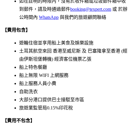
如在註明的時限內，沒有於收件箱或垃圾郵件箱中收
到郵件，請及時通過郵件
booking@texpert.com
或 於辦
公時間內
WhatsApp
與我們的旅遊顧問聯絡
【費用包含】
遊輪住宿並享用船上美食及娛樂設施
土耳其航空來回 香港至威尼斯 及 巴塞隆拿至香港 (經
由伊斯坦堡轉機) 經濟客位機票乙張
船上特色餐廳
船上無限 WIFI 上網服務
船上服務人員小費
自助洗衣
大部分港口提供巴士接駁至市區
旅遊業監管局0.15%印花稅
【費用不包含】