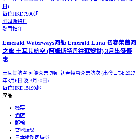
日)
每位
HKD7990
起
阿姆斯特丹
熱門推介
Emerald Waterways河船 Emerald Luna 初春萊茵河
之旅 土耳其航空 (阿姆斯特丹往蘇黎世) 3月出發優
惠
土耳其航空 河船套票 7晚│初春特惠套票航次 (出發日期: 2027
年3月6日 及 3月20日)
每位
HKD15190
起
產品
機票
酒店
郵輪
當地玩樂
日本鐵路周遊券