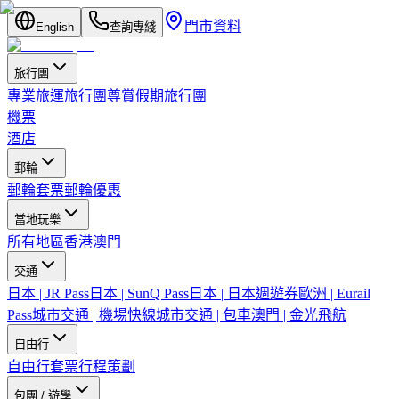
門市資料
English
查詢專綫
旅行團
專業旅運旅行團
尊賞假期旅行團
機票
酒店
郵輪
郵輪套票
郵輪優惠
當地玩樂
所有地區
香港
澳門
交通
日本 | JR Pass
日本 | SunQ Pass
日本 | 日本週遊券
歐洲 | Eurail
Pass
城市交通 | 機場快線
城市交通 | 包車
澳門 | 金光飛航
自由行
自由行套票
行程策劃
包團 / 遊學