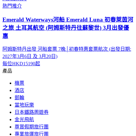
熱門推介
Emerald Waterways河船 Emerald Luna 初春萊茵河
之旅 土耳其航空 (阿姆斯特丹往蘇黎世) 3月出發優
惠
阿姆斯特丹出發 河船套票 7晚│初春特惠套票航次 (出發日期:
2027年3月6日 及 3月20日)
每位
HKD15190
起
產品
機票
酒店
郵輪
當地玩樂
日本鐵路周遊券
金光飛航
尊賞假期旅行團
專業旅運旅行團