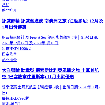
悉尼
熱門推介
挪威郵輪 挪威奮進號 南澳洲之旅 (往返悉尼) 12月及
1月出發優惠
船票特惠價錢 及 Free at Sea 優惠 郵輪船票 7晚│ (出發日期:
2026年12月12日 及 2027年1月10日)
每位
HKD11990
起
巴塞隆拿
熱門推介
大洋郵輪 勳章號 探索伊比利亞風情之旅 土耳其航
空 (巴塞隆拿往里斯本) 11月出發優惠
尊享優惠 土耳其航空 郵輪套票 7晚│(出發日期: 2026年11月2
日)
每位
HKD7990
起
阿姆斯特丹