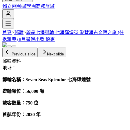
獨立包團/遊學團
商務旅遊
首頁
>
郵輪
>
麗晶七海郵輪 七海輝煌號 愛琴海古文明之旅 (往
返雅典) 8月暑假出發 優惠
Previous slide
Next slide
郵輪資料
地址：
郵輪名稱：Seven Seas Splendor 七海輝煌號
遊輪噸位：56,000
噸
載客數量：750 位
首航年份：2020 年